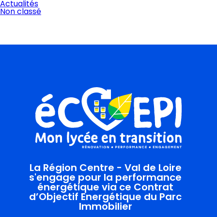
Actualités
Non classé
La Région Centre - Val de Loire
s'engage pour la performance
énergétique via ce Contrat
d’Objectif Energétique du Parc
Immobilier